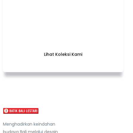
Temukan Keindahan yang dalam Setiap Lembaran
Batik Bali Lestari – Desain Unik yang Memadukan
Tradisi dan Modernitas. Segera Miliki Karya Terkini
Kami dan Tunjukkan Gaya Anda!
Lihat Koleksi Kami
Menghadirkan keindahan
budaya Bali melalui desain