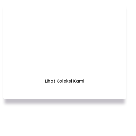
Sentuhan Budaya Bali di
Setiap Karya
Temukan Keindahan yang dalam Setiap Lembaran
Batik Bali Lestari – Desain Unik yang Memadukan
Tradisi dan Modernitas. Segera Miliki Karya Terkini
Kami dan Tunjukkan Gaya Anda!
Lihat Koleksi Kami